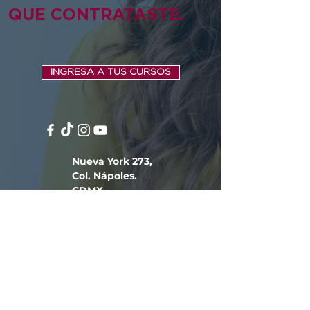
QUE CONTRATASTE.
INGRESA A TUS CURSOS
Nueva York 273,
Col. Nápoles.
CDMX.
(55) 63472711
info@pamelajean.m
x
Pamela Jean | ®Derechos Reservados 2026