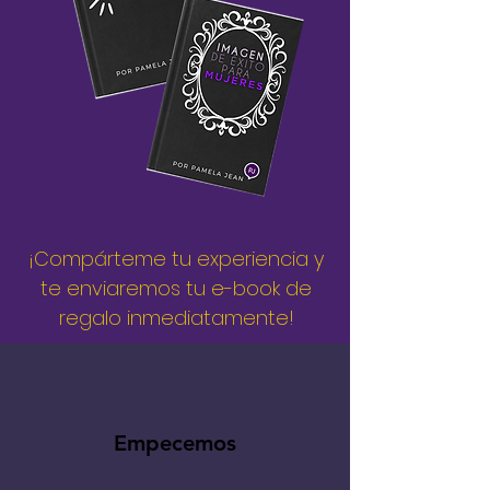
¡Compárteme tu experiencia y
te enviaremos tu e-book de
regalo inmediatamente!
Empecemos