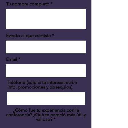
Tu nombre completo
Evento al que asististe
Email
Teléfono (sólo si te interesa recibir
info, promociones y obsequios)
¿Cómo fue tu experiencia con la
conferencia? ¿Qué te pareció más útil y
valioso?