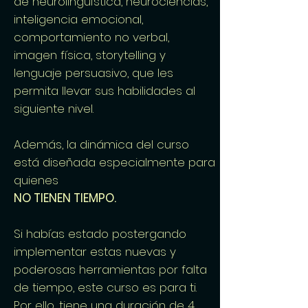
de neurolingüística, neurociencias,
inteligencia emocional,
comportamiento no verbal,
imagen física, storytelling y
lenguaje persuasivo, que les
permita llevar sus habilidades al
siguiente nivel.
Además, la dinámica del curso
está diseñada especialmente para
quienes
NO TIENEN TIEMPO.
Si habías estado postergando
implementar estas nuevas y
poderosas herramientas por falta
de tiempo, este curso es para ti.
Por ello, tiene una duración de 4