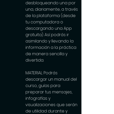
desbloqueando una por
una, diariamente, a través
de la plataforma (desde
tu computadora o
descargando una App
gratuita). Así podrás ir
asimilando y llevando la
información a la práctica
de manera sencilla y
divertida.
MATERIAL: Podrás
descargar un manual del
curso, guías para
preparar tus mensajes,
infografías y
visualizaciones que serán
de utilidad durante y