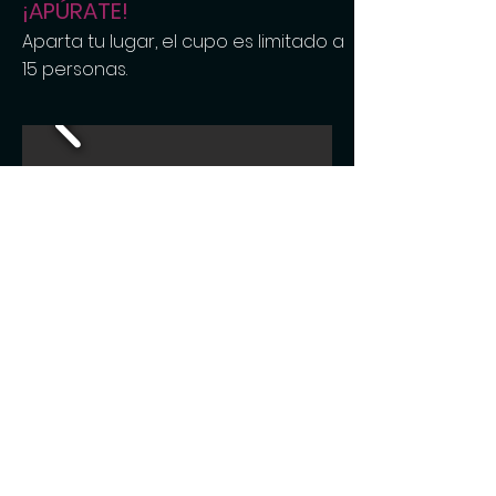
¡APÚRATE!
Aparta tu lugar, el cupo es limitado a
15 personas.
DESCARGA EL TEMARIO AQUÍ
APROVECHA LA PROMOCIÓN