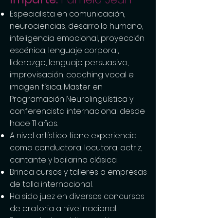
Especialista en comunicación,
neurociencias, desarrollo humano,
inteligencia emocional, proyección
escénica, lenguaje corporal,
liderazgo, lenguaje persuasivo,
improvisación, coaching vocal e
imagen física. Master en
Programación Neurolingüística y
conferencista internacional desde
hace 11 años.
A nivel artístico tiene experiencia
como conductora, locutora, actriz,
cantante y bailarina clásica.
Brinda cursos y talleres a empresas
de talla internacional.
Ha sido juez en diversos concursos
de oratoria a nivel nacional.