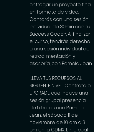
entregar un proyecto final
en formato de video.
Contarás con una sesión
individual de 30min con tu
Success Coach. Al finalizar
el curso, tendrás derecho
a una sesión individual de
retroalimentación y
asesoría, con Pamela Jean.
¡LLEVA TUS RECURSOS AL
SIGUIENTE NIVEL! Contrata el
UPGRADE que incluye una
sesión grupal presencial
de 5 horas con Pamela
Jean, el sábado 11 de
noviembre de 10 am a 3
pm en la CDMX. En la cual