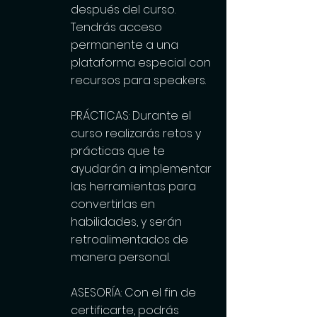
después del curso.
Tendrás acceso
permanente a una
plataforma especial con
recursos para speakers.
PRÁCTICAS: Durante el
curso realizarás retos y
prácticas que te
ayudarán a implementar
las herramientas para
convertirlas en
habilidades, y serán
retroalimentados de
manera personal.
ASESORÍA: Con el fin de
certificarte, podrás