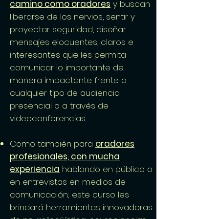
camino como oradores
y buscan
liberarse de los nervios, sentir y
proyectar seguridad, diseñar
mensajes elocuentes, claros e
interesantes que les permita
comunicar lo importante de
manera impactante frente a
cualquier tipo de audiencia
presencial o a través de
videoconferencias.
Como también para
oradores
profesionales, con mucha
experiencia
hablando en público o
en entrevistas en medios de
comunicación; este curso les
brindará herramientas innovadoras