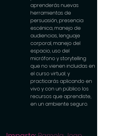
aprenderás nuevas
herramientas de
persuasión, presencia
escénica, manejo de
audiencias, lenguaje
corporal, manejo del
espacio, uso del
micrófono y storytelling
que no vienen incluidas en
el curso virtual; y
practicarás aplicando en
vivo y con un público los
recursos que aprendiste,
en un ambiente seguro.
Imparte:
Pamela Jean