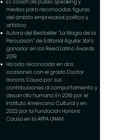
Es coach de public speaking y
medios para reconocidas figuras
del ámbito empresarial, político y
artístico.
Autora del Bestseller "La Magia de la
Persuasión" de Editorial Aguilar, libro
ganador en los Reed Latino Awards
2019.
Ha sido reconocida en dos
ocasiones con el grado Doctor
Honoris Causa por sus
contribuciones al comportamiento y
desarrollo humano. En 2019 por el
Instituto Americano Cultural y en
2022 por la Fundación Honoris
Causa en la APPA UNAM.