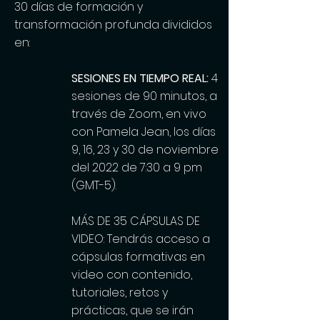
30 días de formación y
transformación profunda divididos
en:
SESIONES EN TIEMPO REAL:
4
sesiones de 90 minutos, a
través de Zoom, en vivo
con Pamela Jean, los días
9, 16, 23 y 30 de noviembre
del 2022 de 7:30 a 9 pm
(GMT-5).
MÁS DE 35 CÁPSULAS DE
VIDEO: Tendrás acceso a
cápsulas formativas en
video con contenido,
tutoriales, retos y
prácticas, que se irán