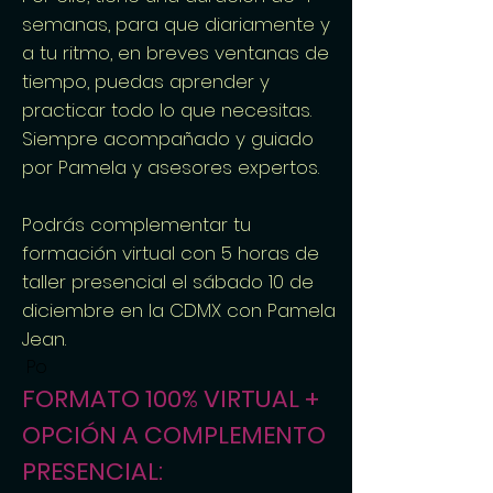
semanas, para que diariamente y
a tu ritmo, en breves ventanas de
tiempo, puedas aprender y
practicar todo lo que necesitas.
Siempre acompañado y guiado
por Pamela y asesores expertos.
Podrás complementar tu
formación virtual con 5 horas de
taller presencial el sábado 10 de
diciembre en la CDMX con Pamela
Jean.
Po
FORMATO 100% VIRTUAL +
OPCIÓN A COMPLEMENTO
PRESENCIAL: